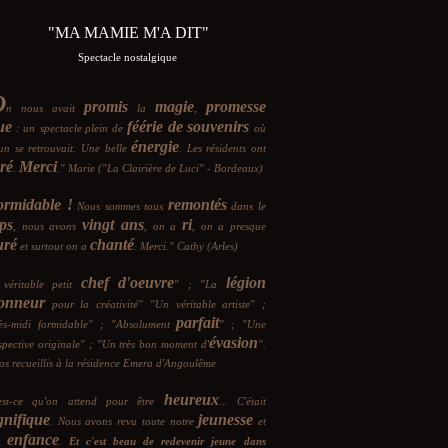
"MA MAMIE M'A DIT"
Spectacle nostalgique
O
promis
magie
promesse
n nous avait
la
,
ue
féérie de souvenirs
: un
spectacle plein de
où
énergie
un se retrouvait. Une belle
. Les résidents ont
ré
Merci
.
." Marie ("La Clairière de Luci" - Bordeaux)
rmidable !
remontés
Nous sommes tous
dans le
ps
vingt ans
ri
, nous avons
, on a
, on a presque
uré
chanté
et surtout on a
. Merci." Cathy (Arles)
chef d'oeuvre
légion
véritable petit
" ; "La
onneur
pour la créativité" "Un véritable artiste" ;
parfait
ès-midi formidable" ; "Absolument
" ; "Une
évasion
spective originale" ; "Un très bon moment d'
".
os recueillis à la résidence Emera d'Angoulême
heureux
est-ce qu'on attend pour être
... C'était
nifique
jeunesse
. Nous avons revu toute notre
et
enfance
re
.
Et c'est beau de redevenir
jeune
dans