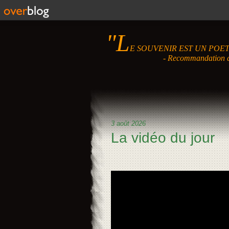
"L
E SOUVENIR EST UN POETE
- Recommandation de M
3 août 2026
La vidéo du jour