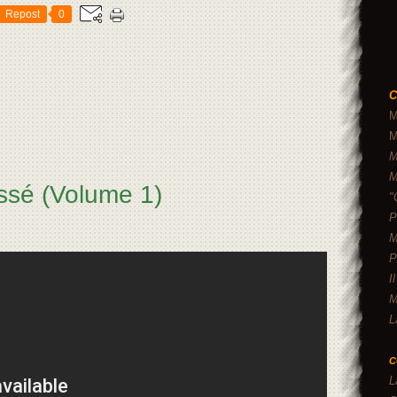
Repost
0
C
M
M
M
M
assé (Volume 1)
"
P
M
P
I
M
L
C
L