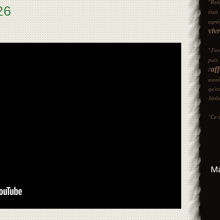
"Red
26
était
agré
viv
"J'a
puis
aff
l'
auss
qu'o
Jérô
"Ce s
Ma