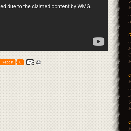
S
M
L
H
C
L
M
C
M
Repost
0
C
M
L
L
S
M
C
M