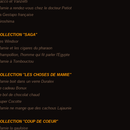
acco et Vanzetti
amie a rendez-vous chez le docteur Petiot
a Gestapo française
iroshima
OLLECTION "SAGA"
es Windsor
amie et les cigares du pharaon
hampollion, l'homme qui fit parler l'Egypte
amie à Tombouctou
OLLECTION "LES CHOSES DE MAMIE"
amie boit dans un verre Duralex
e cadeau Bonux
e bol de chocolat chaud
uper Cocotte
amie ne mange que des cachous Lajaunie
OLLECTION "COUP DE COEUR"
amie la gauloise