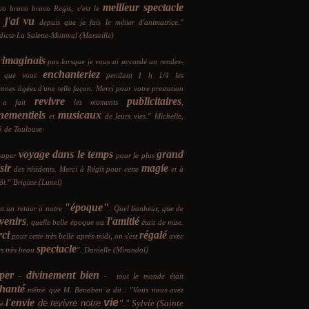
meilleur spectacle
vo bravo bravo Regis, c'est le
 j'ai vu
depuis que je fais le métier d'animatrice."
icte La Salette-Montval (Marseille)
imaginais
'
pas lorsque je vous ai accordé un rendez-
enchanteriez
s que vous
pendant 1 h 1/4 les
nnes âgées d'une telle façon. Merci pour votre prestation
revivre
publicitaires
 a fait
les moments
,
nementiels
musicaux
et
de leurs vies." Michelle,
 de Toulouse
voyage dans le temps
grand
super
pour le plus
sir
magie
des résidents. Merci à Régis pour cette
et à
ôt." Brigitte (Lunel)
"époque"
in un retour à notre
. Quel bonheur, que de
venirs
l'amitié
, quelle belle époque ou
était de mise.
ci
régalé
pour cette très belle après-midi, on s'est
avec
spectacle
ès très beau
". Danielle (Mirandol)
per
divinement bien
-
-
tout le monde était
hanté
même que M. Benaben a dit : "Vous nous avez
l'envie
vie
de revivre notre
"
." Sylvie (Sainte
né