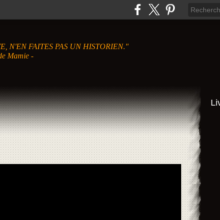
, N'EN FAITES PAS UN HISTORIEN."
amie -
Li