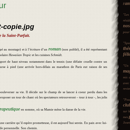
am
ur
l'
"Les 
rés
nos
pour
de la Saint-Parfait.
"
Spe
thé
roman
é au montage) et à l’écriture d’un
(non publié), il a été représentant
féli
solaire
Hawaiian Tropic
et les cuisines
Schmidt
.
 sport de haut niveau notamment dans le tennis (une défaite cruelle contre un
"Un
course à pied (une arrivée hors-délais au marathon de Paris eut raison de ses
mag
mis 
avec
revie
leverser sa vie. Il décide sur le champ de se lancer à coeur perdu dans les
proposer un tour de chant où les spectateurs retrouveront – tour à tour -, les jolis
"Pou
clu
rapeutique
en somme, où sa Mamie mène la danse de la vie.
sur 
mes
Jose
une carrière qu’il espère prometteuse, il est aujourd’hui serein. En paix avec lui-
de personnelle. Son chemin.