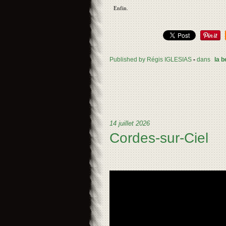
Enfin.
Published by Régis IGLESIAS
-
dans
la b
14 juillet 2026
Cordes-sur-Ciel