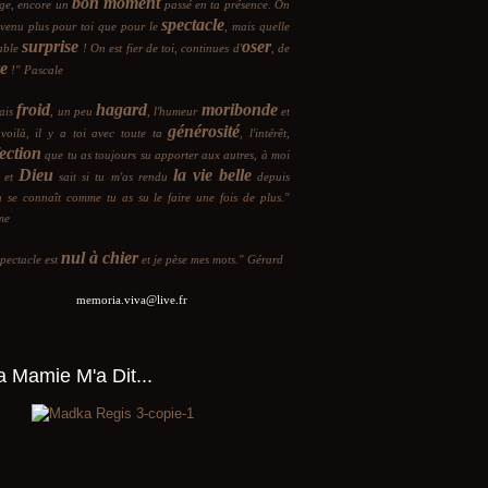
bon moment
ge, encore un
passé en ta présence. On
spectacle
 venu plus pour toi que pour le
, mais quelle
surprise
oser
able
! On est fier de toi, continues d'
, de
re
!" Pascale
froid
hagard
moribonde
vais
, un peu
, l'humeur
et
générosité
 voilà, il y a toi avec toute ta
, l'intérêt,
ection
que tu as toujours su apporter aux autres, à moi
Dieu
la vie belle
i et
sait si tu m'as rendu
depuis
n se connaît comme tu as su le faire une fois de plus."
me
nul à chier
pectacle est
et je pèse mes mots." Gérard
memoria.viva@live.fr
 Mamie M'a Dit...