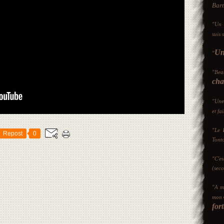
Bart
"Un
suis 
Une
"
"Bea
cha
"Une
et fa
"Le
Repost
0
Tont
"C'e
(sec
"A m
mon
fort