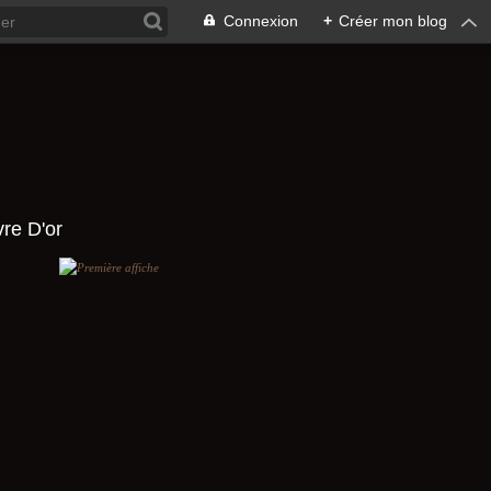
Connexion
+
Créer mon blog
vre D'or