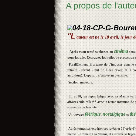
A propos de l'aute
"L
'auteur est né le 18 avril, le jour 
cinéma
Après avoir tenté sa chance au
(coup
pour les piles
Energizer
, les huiles de protection 
Parallèlement, il a tenté de s’imposer dans le
retraité - récent - mit fin à ses rêves) et la 
ambitions). Depuis, il s’essaye au cyclisme.
Section amateurs.
En 2010, un repas épique avec sa Mamie va bou
affaires culturelles** avec la ferme intention de 
souvenirs de leur vie.
féérique
nostalgique
thé
Un voyage
,
et
Après toutes ses expériences ratées et à l’orée d’
même. Comme dit sa Mamie, il a trouvé sa légen