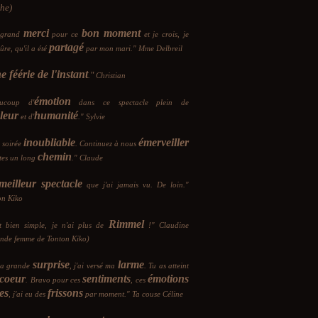
he)
merci
bon moment
 grand
pour ce
et je crois, je
partagé
sûre, qu'il a été
par mon mari." Mme Delbreil
 féérie de l'instant
"
.
Christian
émotion
ucoup d'
dans ce spectacle plein de
leur
humanité
et d'
." Sylvie
inoubliable
émerveiller
 soirée
. Continuez à nous
chemin
ites un long
." Claude
meilleur spectacle
que j'ai jamais vu. De loin."
on Kiko
Rimmel
st bien simple, je n'ai plus de
!" Claudine
onde femme de Tonton Kiko)
surprise
larme
a grande
, j'ai versé ma
. Tu as atteint
coeur
sentiments
émotions
. Bravo pour ces
, ces
es
frissons
, j'ai eu des
par moment." Ta couse Céline