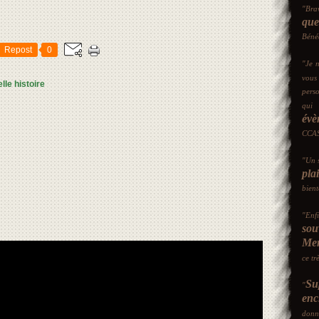
"Bra
que
Bénéd
Repost
0
"Je n
vou
elle histoire
perso
qui
évè
CCAS
"Un 
plai
bient
"Enf
sou
Mer
ce tr
Su
"
enc
don