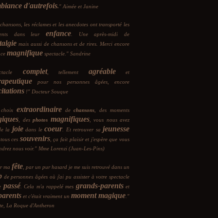
biance d'autrefois
.
" Aimée et Janine
chansons, les réclames et les anecdotes ont transporté les
enfance
idents dans leur
. Une après-midi de
talgie
mais aussi de chansons et de rires. Merci encore
magnifique
 ce
spectacle." Sandrine
complet
agréable
ctacle
, tellement
et
rapeutique
pour nos personnes âgées, encore
citations
!" Docteur Souque
extraordinaire
 choix
de
chansons
, des moments
iques
magnifiques
, des
photos
, vous nous avez
joie
coeur
jeunesse
de la
dans le
. Et retrouver sa
souvenirs
 tous ces
, ça fait plaisir et j'espère que vous
ndrez nous voir." Mme Lorenzi (Juan-Les-Pins)
fête
r ma
, par un pur hasard je me suis retrouvé dans un
b
de personnes âgées où j'ai pu assister à votre spectacle
passé
grands-parents
le
. Cela m'a rappelé mes
et
parents
moment magique
et c'était vraiment un
."
tte, La Roque d'Antheron