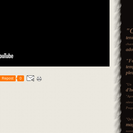
"
ten
chac
ado
"Fo
tem
ple
Repost
0
"Un 
d'h
"Apr
rétro
Prop
"Qu'
mag
not