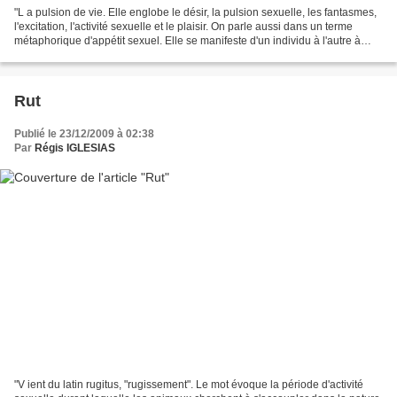
"L a pulsion de vie. Elle englobe le désir, la pulsion sexuelle, les fantasmes,
l'excitation, l'activité sexuelle et le plaisir. On parle aussi dans un terme
métaphorique d'appétit sexuel. Elle se manifeste d'un individu à l'autre à
travers les émotions...
Rut
Publié le 23/12/2009 à 02:38
Par
Régis IGLESIAS
"V ient du latin rugitus, "rugissement". Le mot évoque la période d'activité