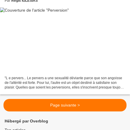
Par
Régis IGLESIAS
"L e pervers... Le pervers a une sexualité déviante parce que son angoisse
de l'altérité est forte. Pour lui, l'autre est un objet destiné à satisfaire son
plaisir. Quelles que soient les perversions, elles s'inscrivent presque toujours
dans la manière...
Page suivante >
Hébergé par Overblog