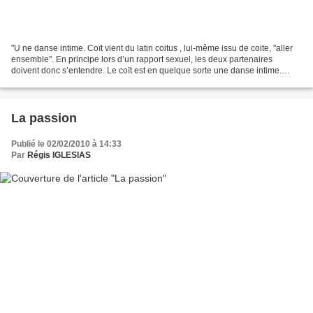
"U ne danse intime. Coït vient du latin coitus , lui-même issu de coite, "aller
ensemble". En principe lors d’un rapport sexuel, les deux partenaires
doivent donc s’entendre. Le coït est en quelque sorte une danse intime.
Dans la plupart des cas malheureusement,...
La passion
Publié le 02/02/2010 à 14:33
Par
Régis IGLESIAS