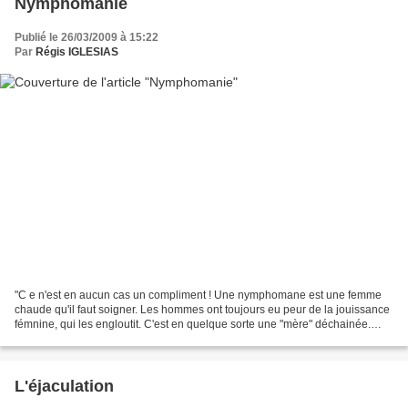
Nymphomanie
Publié le 26/03/2009 à 15:22
Par
Régis IGLESIAS
"C e n'est en aucun cas un compliment ! Une nymphomane est une femme
chaude qu'il faut soigner. Les hommes ont toujours eu peur de la jouissance
fémnine, qui les engloutit. C'est en quelque sorte une "mère" déchainée.
Tout homme désire que sa femme soit...
L'éjaculation