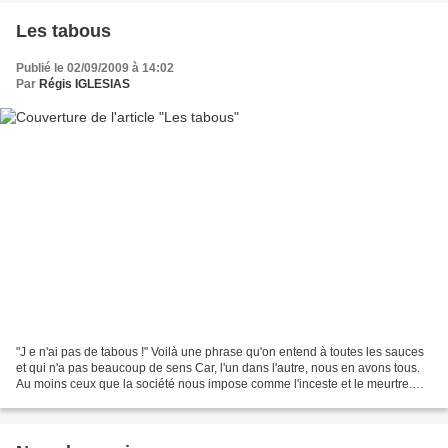
Les tabous
Publié le 02/09/2009 à 14:02
Par
Régis IGLESIAS
"J e n'ai pas de tabous !" Voilà une phrase qu'on entend à toutes les sauces
et qui n'a pas beaucoup de sens Car, l'un dans l'autre, nous en avons tous.
Au moins ceux que la société nous impose comme l'inceste et le meurtre.
Les personnes qui n'auraient...