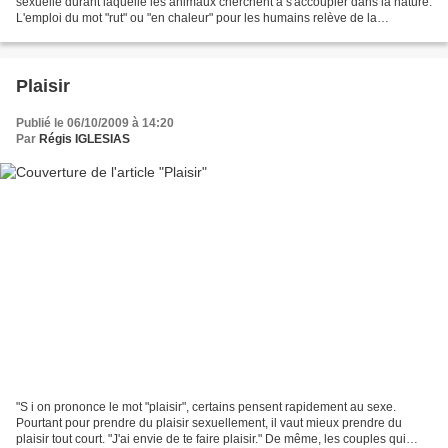
sexuelle durant laquelle les animaux cherchent à s'accoupler dans la nature.
L'emploi du mot "rut" ou "en chaleur" pour les humains relève de la
familiarité ou de l'insulte,...
Plaisir
Publié le 06/10/2009 à 14:20
Par
Régis IGLESIAS
"S i on prononce le mot "plaisir", certains pensent rapidement au sexe.
Pourtant pour prendre du plaisir sexuellement, il vaut mieux prendre du
plaisir tout court. "J'ai envie de te faire plaisir." De même, les couples qui