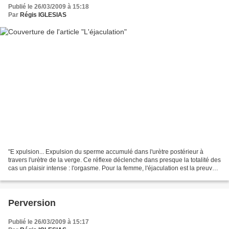
Publié le 26/03/2009 à 15:18
Par
Régis IGLESIAS
"E xpulsion... Expulsion du sperme accumulé dans l'urètre postérieur à
travers l'urètre de la verge. Ce réflexe déclenche dans presque la totalité des
cas un plaisir intense : l'orgasme. Pour la femme, l'éjaculation est la preuve
tangible de la jouissance...
Perversion
Publié le 26/03/2009 à 15:17