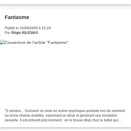
savent prendre du plaisir ensemble...
Fantasme
Publié le 16/09/2009 à 15:29
Par
Régis IGLESIAS
"S cénario... Scénario ou mise en scène psychique produite lors du sommeil
ou d'une rêverie éveillée, exprimant un désir et générant une excitation
sexuelle. Il est présent précocement : on le trouve déjà chez le bébé qui,
suçant son pouce, hallucine...